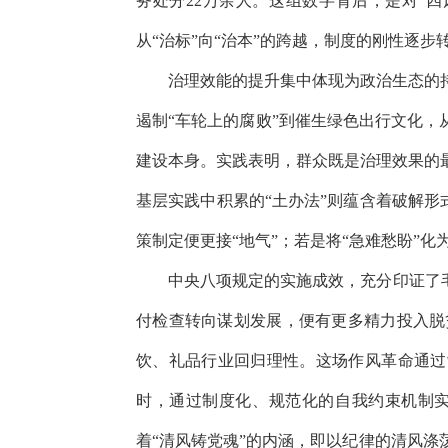
务处分22万余人。这组数字背后，是对“
从“治标”向“治本”的跨越，制度的刚性逐步
治理效能的提升集中体现为政治生态的持
遏制“车轮上的腐败”到催生绿色出行文化，
建设本身。实践表明，群众既是治理效果的
基层实践中积累的“土办法”则蕴含着破解形
策制定便更接“地气”；若是将“急难愁盼”
中央八项规定的实施成效，充分印证了
付检查转向谋划发展，便有更多精力投入脱
饮、礼品行业回归理性。这场作风革命通过
时，通过制度化、规范化的自我约束机制
着“清风铸党魂”的内涵，即以纪律的清风