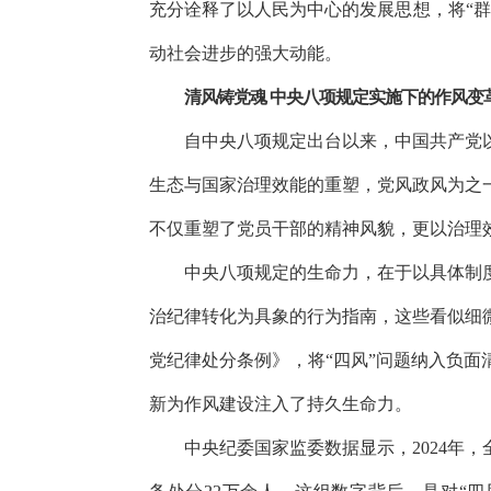
充分诠释了以人民为中心的发展思想，将“
动社会进步的强大动能。
清风铸党魂 中央八项规定实施下的作风变
自中央八项规定出台以来，中国共产党
生态与国家治理效能的重塑，党风政风为之
不仅重塑了党员干部的精神风貌，更以治理效
中央八项规定的生命力，在于以具体制
治纪律转化为具象的行为指南，这些看似细
党纪律处分条例》，将“四风”问题纳入负面
新为作风建设注入了持久生命力。
中央纪委国家监委数据显示，2024年