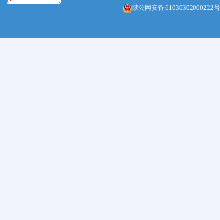
陕公网安备 61030302000222号