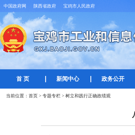
中国政府网
陕西省政府
宝鸡市人民政府
首 页
新闻中心
政务公开
当前位置：
首页
>
专题专栏
>
树立和践行正确政绩观