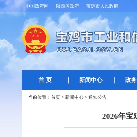
中国政府网
陕西省政府
宝鸡市人民政府
首 页
新闻中心
政务
当前位置：
首页
>
新闻中心
>
通知公告
2026