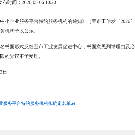
发布时间：2026-05-06 10:20
市中小企业服务平台特约服务机构的通知》（宝市工信发〔2026〕
务机构予以公示。
名书面形式反馈至市工业发展促进中心，书面意见列举理由及必
限的异议不予受理。
3日
企业服务平台特约服务机构拟确定名单.et