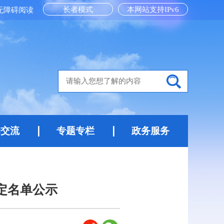
长者模式
本网站支持IPv6
无障碍阅读
动交流
专题专栏
政务服务
定名单公示