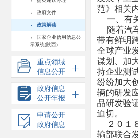
·
提案建议办理
范》相关
·
政府文件
一、有
·
政策解读
随着汽
·
国家企业信用信息公
带有鲜明
示系统(陕西)
全球产业
谋划、加
重点领域
持企业测
信息公开
纷纷加大
政府信息
辆的研发
公开年报
品研发验
迫切。
申请公开
２０１
政府信息
输部联合