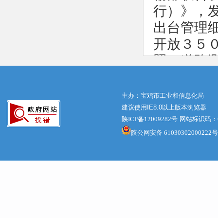
行）》，
出台管理
开放３５
照，道路
北京等地
等新模式
主办：宝鸡市工业和信息化局
用。道路
建议使用IE8.0以上版本浏览器
陕ICP备12009282号
网站标识码：61
产业发展
陕公网安备 61030302000222号
跑”阶段
场渗透率
左右，Ｌ
证；高精
进水平，