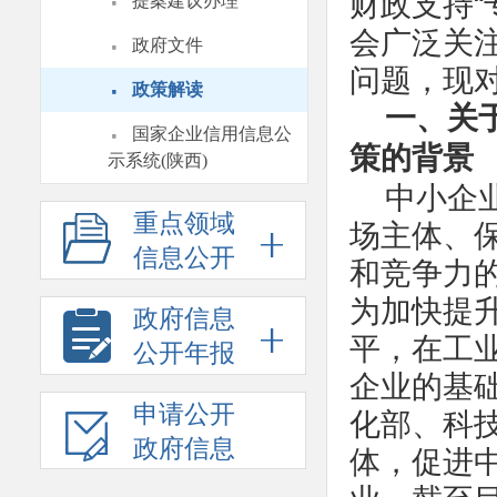
·
财政支持“
提案建议办理
·
会广泛关
政府文件
问题，现
·
政策解读
一、关
·
国家企业信用信息公
策的背景
示系统(陕西)
中小企
重点领域
场主体、
信息公开
和竞争力
为加快提
政府信息
平，在工业
公开年报
企业的基
申请公开
化部、科
政府信息
体，促进中