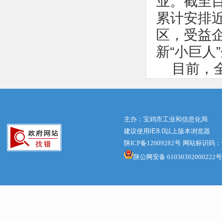
业。截至
累计安排
区，受益
新“小巨人
目前，
６万家，国
些“专精特
在新冠肺
主办：宝鸡市工业和信息化局
建议使用IE8.0以上版本浏览器
范作用。鉴
陕ICP备12009282号
网站标识码：61
作基础，
陕公网安备 61030302000222号
不够紧密
套能力有
助推构建
导，进一步